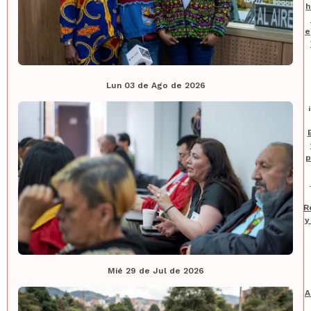
h
e
Lun 03 de Ago de 2026
p
R
y
Mié 29 de Jul de 2026
A