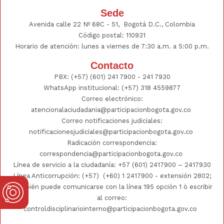
Sede
Avenida calle 22 Nº 68C - 51, Bogotá D.C., Colombia
Código postal: 110931
Horario de atención: lunes a viernes de 7:30 a.m. a 5:00 p.m.
Contacto
PBX:
(+57) (601) 241 7900 - 241
7930
WhatsApp institucional:
(+57) 318 4559877
Correo electrónico:
atencionalaciudadania@participacionbogota.gov.co
Correo notificaciones judiciales:
notificacionesjudiciales@participacionbogota.gov.co
Radicación correspondencia:
correspondencia@participacionbogota.gov.co
Línea de servicio a la ciudadanía:
+57 (601) 2417900
–
2417930
Línea Anticorrupción: (+57)
(+60) 1 2417900
- extensión 2802;
También puede comunicarse con la línea 195 opción 1 ò escribir
al correo:
controldisciplinariointerno@participacionbogota.gov.co