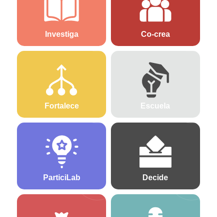
Investiga
Co-crea
Fortalece
Escuela
ParticiLab
Decide