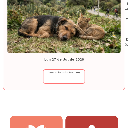
T
e
P
y
Lun 27 de Jul de 2026
Leer más noticias