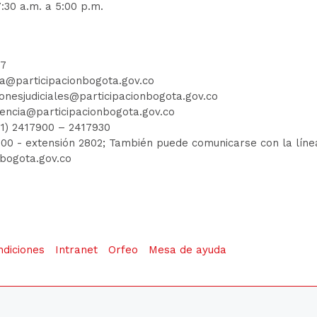
:30 a.m. a 5:00 p.m.
77
ia@participacionbogota.gov.co
ionesjudiciales@participacionbogota.gov.co
encia@participacionbogota.gov.co
01) 2417900
–
2417930
7900
- extensión 2802; También puede comunicarse con la línea 
nbogota.gov.co
ndiciones
Intranet
Orfeo
Mesa de ayuda