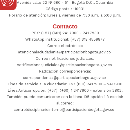
Avenida calle 22 Nº 68C - 51, Bogotá D.C., Colombia
Código postal: 110931
Horario de atención: lunes a viernes de 7:30 a.m. a 5:00 p.m.
Contacto
PBX:
(+57) (601) 241 7900 - 241
7930
WhatsApp institucional:
(+57) 318 4559877
Correo electrónico:
atencionalaciudadania@participacionbogota.gov.co
Correo notificaciones judiciales:
notificacionesjudiciales@participacionbogota.gov.co
Radicación correspondencia:
correspondencia@participacionbogota.gov.co
Línea de servicio a la ciudadanía:
+57 (601) 2417900
–
2417930
Línea Anticorrupción: (+57)
(+60) 1 2417900
- extensión 2802;
También puede comunicarse con la línea 195 opción 1 ò escribir
al correo:
controldisciplinariointerno@participacionbogota.gov.co