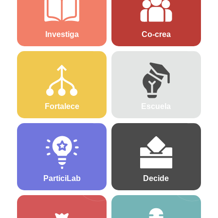
Investiga
Co-crea
Fortalece
Escuela
ParticiLab
Decide