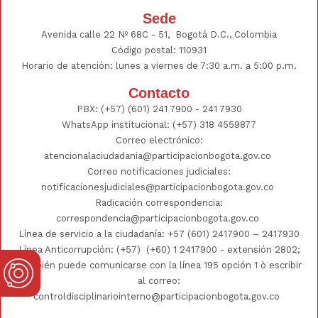
Sede
Avenida calle 22 Nº 68C - 51, Bogotá D.C., Colombia
Código postal: 110931
Horario de atención: lunes a viernes de 7:30 a.m. a 5:00 p.m.
Contacto
PBX:
(+57) (601) 241 7900 - 241
7930
WhatsApp institucional:
(+57) 318 4559877
Correo electrónico:
atencionalaciudadania@participacionbogota.gov.co
Correo notificaciones judiciales:
notificacionesjudiciales@participacionbogota.gov.co
Radicación correspondencia:
correspondencia@participacionbogota.gov.co
Línea de servicio a la ciudadanía:
+57 (601) 2417900
–
2417930
Línea Anticorrupción: (+57)
(+60) 1 2417900
- extensión 2802;
También puede comunicarse con la línea 195 opción 1 ò escribir
al correo:
controldisciplinariointerno@participacionbogota.gov.co