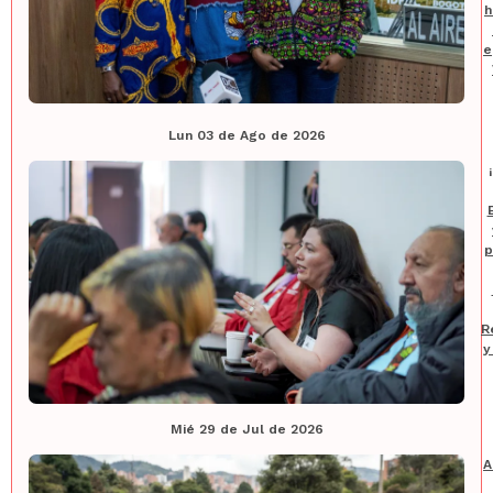
h
e
Lun 03 de Ago de 2026
p
R
y
Mié 29 de Jul de 2026
A