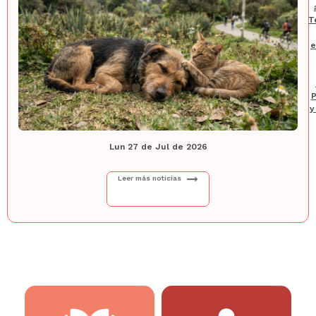
T
e
P
y
Lun 27 de Jul de 2026
Leer más noticias