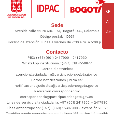
Sede
Avenida calle 22 Nº 68C - 51, Bogotá D.C., Colombia
Código postal: 110931
Horario de atención: lunes a viernes de 7:30 a.m. a 5:00 p.m.
Contacto
PBX:
(+57) (601) 241 7900 - 241
7930
WhatsApp institucional:
(+57) 318 4559877
Correo electrónico:
atencionalaciudadania@participacionbogota.gov.co
Correo notificaciones judiciales:
notificacionesjudiciales@participacionbogota.gov.co
Radicación correspondencia:
correspondencia@participacionbogota.gov.co
Línea de servicio a la ciudadanía:
+57 (601) 2417900
–
2417930
Línea Anticorrupción: (+57)
(+60) 1 2417900
- extensión 2802;
También puede comunicarse con la línea 195 opción 1 ò escribir