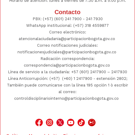
Horario de atención: lunes a viernes de 7:30 a.m. a 5:00 p.m.
Contacto
PBX:
(+57) (601) 241 7900 - 241
7930
WhatsApp institucional:
(+57) 318 4559877
Correo electrónico:
atencionalaciudadania@participacionbogota.gov.co
Correo notificaciones judiciales:
notificacionesjudiciales@participacionbogota.gov.co
Radicación correspondencia:
correspondencia@participacionbogota.gov.co
Línea de servicio a la ciudadanía:
+57 (601) 2417900
–
2417930
Línea Anticorrupción: (+57)
(+60) 1 2417900
- extensión 2802;
También puede comunicarse con la línea 195 opción 1 ò escribir
al correo:
controldisciplinariointerno@participacionbogota.gov.co