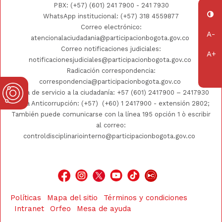
PBX:
(+57) (601) 241 7900 - 241
7930
WhatsApp institucional:
(+57) 318 4559877
Correo electrónico:
atencionalaciudadania@participacionbogota.gov.co
Correo notificaciones judiciales:
notificacionesjudiciales@participacionbogota.gov.co
Radicación correspondencia:
correspondencia@participacionbogota.gov.co
Línea de servicio a la ciudadanía:
+57 (601) 2417900
–
2417930
Línea Anticorrupción: (+57)
(+60) 1 2417900
- extensión 2802;
También puede comunicarse con la línea 195 opción 1 ò escribir
al correo:
controldisciplinariointerno@participacionbogota.gov.co
Políticas
Mapa del sitio
Términos y condiciones
Intranet
Orfeo
Mesa de ayuda