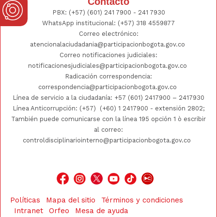
Contacto
PBX:
(+57) (601) 241 7900 - 241
7930
WhatsApp institucional:
(+57) 318 4559877
Correo electrónico:
atencionalaciudadania@participacionbogota.gov.co
Correo notificaciones judiciales:
notificacionesjudiciales@participacionbogota.gov.co
Radicación correspondencia:
correspondencia@participacionbogota.gov.co
Línea de servicio a la ciudadanía:
+57 (601) 2417900
–
2417930
Línea Anticorrupción: (+57)
(+60) 1 2417900
- extensión 2802;
También puede comunicarse con la línea 195 opción 1 ò escribir
al correo:
controldisciplinariointerno@participacionbogota.gov.co
Políticas
Mapa del sitio
Términos y condiciones
Intranet
Orfeo
Mesa de ayuda