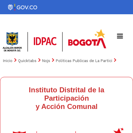
Pasar
al
Noticias
Iniciativas
contenido
principal
Inicio
Quicktabs
Nojs
Politicas Publicas de La Partici
Instituto Distrital de la
Participación
y Acción Comunal