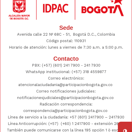
Sede
Avenida calle 22 Nº 68C - 51, Bogotá D.C., Colombia
Código postal: 110931
Horario de atención: lunes a viernes de 7:30 a.m. a 5:00 p.m.
Contacto
PBX:
(+57) (601) 241 7900 - 241
7930
WhatsApp institucional:
(+57) 318 4559877
Correo electrónico:
atencionalaciudadania@participacionbogota.gov.co
Correo notificaciones judiciales:
notificacionesjudiciales@participacionbogota.gov.co
Radicación correspondencia:
correspondencia@participacionbogota.gov.co
Línea de servicio a la ciudadanía:
+57 (601) 2417900
–
2417930
Línea Anticorrupción: (+57)
(+60) 1 2417900
- extensión 2802;
También puede comunicarse con la línea 195 opción 1 ò escribir