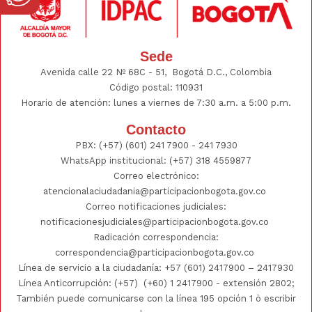
Sede
Avenida calle 22 Nº 68C - 51, Bogotá D.C., Colombia
Código postal: 110931
Horario de atención: lunes a viernes de 7:30 a.m. a 5:00 p.m.
Contacto
PBX:
(+57) (601) 241 7900 - 241
7930
WhatsApp institucional:
(+57) 318 4559877
Correo electrónico:
atencionalaciudadania@participacionbogota.gov.co
Correo notificaciones judiciales:
notificacionesjudiciales@participacionbogota.gov.co
Radicación correspondencia:
correspondencia@participacionbogota.gov.co
Línea de servicio a la ciudadanía:
+57 (601) 2417900
–
2417930
Línea Anticorrupción: (+57)
(+60) 1 2417900
- extensión 2802;
También puede comunicarse con la línea 195 opción 1 ò escribir