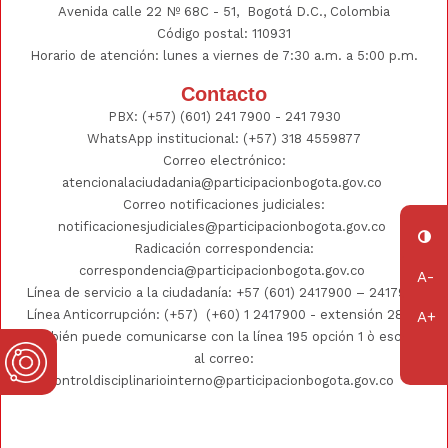
Avenida calle 22 Nº 68C - 51, Bogotá D.C., Colombia
Código postal: 110931
Horario de atención: lunes a viernes de 7:30 a.m. a 5:00 p.m.
Contacto
PBX:
(+57) (601) 241 7900 - 241
7930
WhatsApp institucional:
(+57) 318 4559877
Correo electrónico:
atencionalaciudadania@participacionbogota.gov.co
Correo notificaciones judiciales:
notificacionesjudiciales@participacionbogota.gov.co
Radicación correspondencia:
correspondencia@participacionbogota.gov.co
Línea de servicio a la ciudadanía:
+57 (601) 2417900
–
2417930
Línea Anticorrupción: (+57)
(+60) 1 2417900
- extensión 2802;
También puede comunicarse con la línea 195 opción 1 ò escribir
al correo:
controldisciplinariointerno@participacionbogota.gov.co