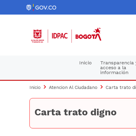
Pasar
al
contenido
principal
Navegación
Inicio
Transparencia 
acceso a la
información
principal
Inicio
Atencion Al Ciudadano
Carta trato d
Carta trato digno