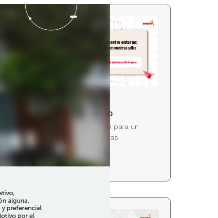
Participa en el reto
Compromiso ciudadano para un
territorio libre de basuras
Leer más