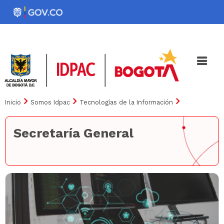
Pasar
al
Noticias
Iniciativas
contenido
principal
Inicio
Somos Idpac
Tecnologías de la Información
Secretaría General