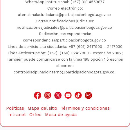
WhatsApp institucional:
(+57) 318 4559877
Correo electrónico:
atencionalaciudadania@participacionbogota.gov.co
Correo notificaciones judiciales:
notificacionesjudiciales@participacionbogota.gov.co
Radicación correspondencia:
correspondencia@participacionbogota.gov.co
Línea de servicio a la ciudadanía:
+57 (601) 2417900
–
2417930
Línea Anticorrupción: (+57)
(+60) 1 2417900
- extensión 2802;
También puede comunicarse con la línea 195 opción 1 ò escribir
al correo:
controldisciplinariointerno@participacionbogota.gov.co
Políticas
Mapa del sitio
Términos y condiciones
Intranet
Orfeo
Mesa de ayuda