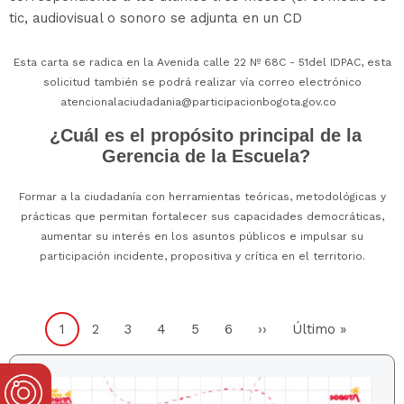
tic, audiovisual o sonoro se adjunta en un CD
Esta carta se radica en la Avenida calle 22 Nº 68C - 51del IDPAC, esta
solicitud también se podrá realizar vía correo electrónico
atencionalaciudadania@participacionbogota.gov.co
¿Cuál es el propósito principal de la
Gerencia de la Escuela?
Formar a la ciudadanía con herramientas teóricas, metodológicas y
prácticas que permitan fortalecer sus capacidades democráticas,
aumentar su interés en los asuntos públicos e impulsar su
participación incidente, propositiva y crítica en el territorio.
Paginación
Página
1
Página
2
Página
3
Página
4
Página
5
Página
6
Siguiente
››
Última
Último »
actual
página
página