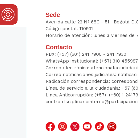
Sede
Avenida calle 22 Nº 68C - 51, Bogotá D.
Código postal: 110931
Horario de atención: lunes a viernes de 7
Contacto
PBX:
(+57) (601) 241 7900 - 241
7930
WhatsApp institucional:
(+57) 318 45598
Correo electrónico:
atencionalaciudadan
Correo notificaciones judiciales:
notificac
Radicación correspondencia:
correspond
Línea de servicio a la ciudadanía:
+57 (6
Línea Anticorrupción: (+57)
(+60) 1 241
controldisciplinariointerno@participacio