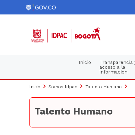
Pasar
al
contenido
principal
Navegación
Inicio
Transparencia 
acceso a la
información
principal
Inicio
Somos Idpac
Talento Humano
Talento Humano