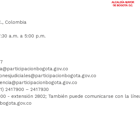
C., Colombia
:30 a.m. a 5:00 p.m.
77
ia@participacionbogota.gov.co
ionesjudiciales@participacionbogota.gov.co
encia@participacionbogota.gov.co
01) 2417900
–
2417930
7900
- extensión 2802; También puede comunicarse con la línea 
nbogota.gov.co