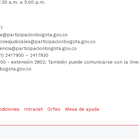
:30 a.m. a 5:00 p.m.
77
ia@participacionbogota.gov.co
ionesjudiciales@participacionbogota.gov.co
encia@participacionbogota.gov.co
01) 2417900
–
2417930
7900
- extensión 2802; También puede comunicarse con la línea 
nbogota.gov.co
ndiciones
Intranet
Orfeo
Mesa de ayuda