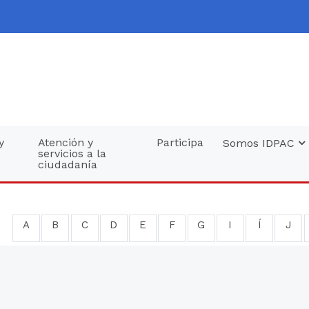
y
Atención y
Participa
Somos IDPAC
servicios a la
ciudadanía
A
B
C
D
E
F
G
I
Í
J