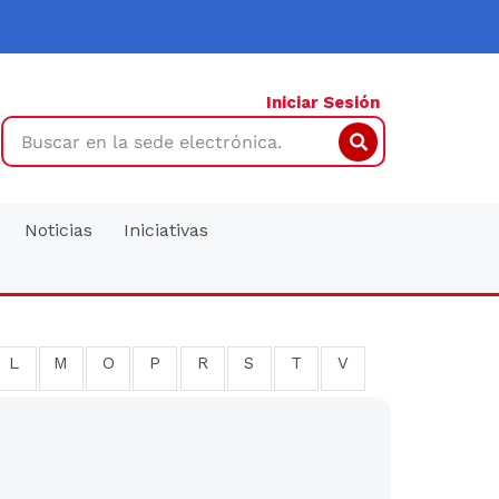
Iniciar Sesión
Search
Noticias
Iniciativas
L
M
O
P
R
S
T
V