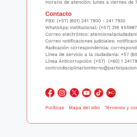
Horario de atención: lunes a viernes de 7
Contacto
PBX:
(+57) (601) 241 7900 - 241
7930
WhatsApp institucional:
(+57) 318 45598
Correo electrónico:
atencionalaciudadan
Correo notificaciones judiciales:
notificac
Radicación correspondencia:
correspond
Línea de servicio a la ciudadanía:
+57 (6
Línea Anticorrupción: (+57)
(+60) 1 241
controldisciplinariointerno@participacio
Políticas
Mapa del sitio
Términos y co