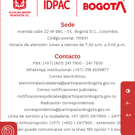
Sede
Avenida calle 22 Nº 68C - 51, Bogotá D.C., Colombia
Código postal: 110931
Horario de atención: lunes a viernes de 7:30 a.m. a 5:00 p.m.
Contacto
PBX:
(+57) (601) 241 7900 - 241
7930
WhatsApp institucional:
(+57) 318 4559877
Correo electrónico:
atencionalaciudadania@participacionbogota.gov.co
Correo notificaciones judiciales:
notificacionesjudiciales@participacionbogota.gov.co
Radicación correspondencia:
correspondencia@participacionbogota.gov.co
Línea de servicio a la ciudadanía:
+57 (601) 2417900
–
2417930
Línea Anticorrupción: (+57)
(+60) 1 2417900
- extensión 2802;
También puede comunicarse con la línea 195 opción 1 ò escribir