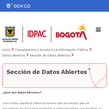
Pasar
al
Noticias
Iniciativas
contenido
principal
Inicio
Transparencia y Acceso A La Información Pública
Datos Abiertos
Sección de Datos Abiertos
Sección de Datos Abiertos
¿Qué son datos Abiertos?
Son todos aquellos datos primarios (sin procesar) que se
encuentran en formatos estándar e interoperables que facilitan su