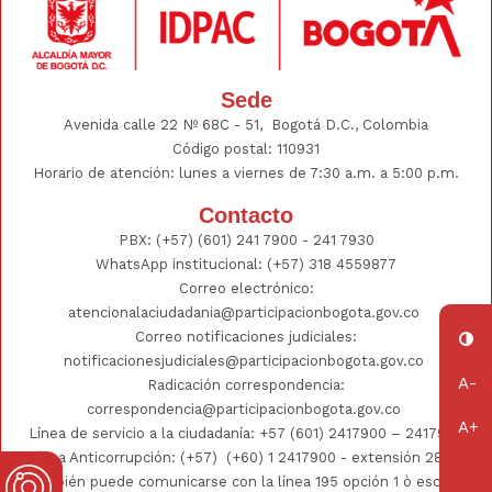
Sede
Avenida calle 22 Nº 68C - 51, Bogotá D.C., Colombia
Código postal: 110931
Horario de atención: lunes a viernes de 7:30 a.m. a 5:00 p.m.
Contacto
PBX:
(+57) (601) 241 7900 - 241
7930
WhatsApp institucional:
(+57) 318 4559877
Correo electrónico:
atencionalaciudadania@participacionbogota.gov.co
Correo notificaciones judiciales:
notificacionesjudiciales@participacionbogota.gov.co
Radicación correspondencia:
correspondencia@participacionbogota.gov.co
Línea de servicio a la ciudadanía:
+57 (601) 2417900
–
2417930
Línea Anticorrupción: (+57)
(+60) 1 2417900
- extensión 2802;
También puede comunicarse con la línea 195 opción 1 ò escribir