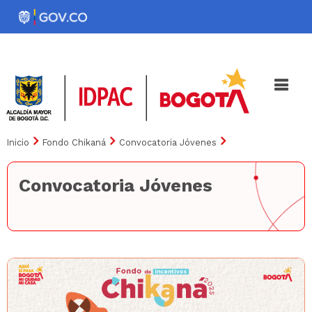
Pasar
al
Noticias
Iniciativas
contenido
principal
Inicio
Fondo Chikaná
Convocatoria Jóvenes
Convocatoria Jóvenes