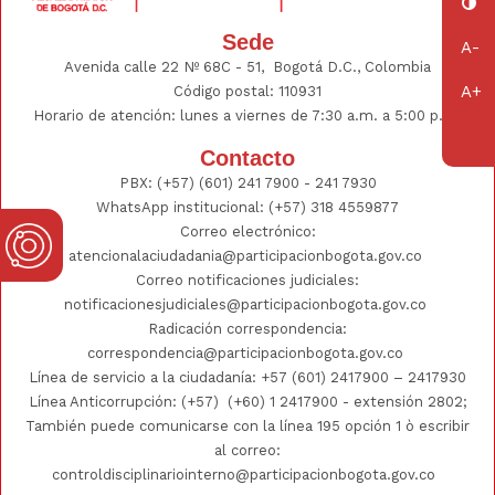
Sede
Avenida calle 22 Nº 68C - 51, Bogotá D.C., Colombia
Código postal: 110931
Horario de atención: lunes a viernes de 7:30 a.m. a 5:00 p.m.
Contacto
PBX:
(+57) (601) 241 7900 - 241
7930
WhatsApp institucional:
(+57) 318 4559877
Correo electrónico:
atencionalaciudadania@participacionbogota.gov.co
Correo notificaciones judiciales:
notificacionesjudiciales@participacionbogota.gov.co
Radicación correspondencia:
correspondencia@participacionbogota.gov.co
Línea de servicio a la ciudadanía:
+57 (601) 2417900
–
2417930
Línea Anticorrupción: (+57)
(+60) 1 2417900
- extensión 2802;
También puede comunicarse con la línea 195 opción 1 ò escribir
al correo:
controldisciplinariointerno@participacionbogota.gov.co