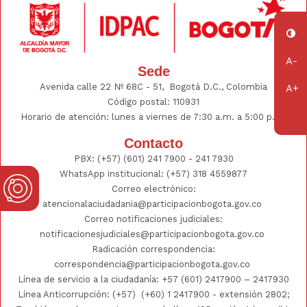
Sede
Avenida calle 22 Nº 68C - 51, Bogotá D.C., Colombia
Código postal: 110931
Horario de atención: lunes a viernes de 7:30 a.m. a 5:00 p.m.
Contacto
PBX:
(+57) (601) 241 7900 - 241
7930
WhatsApp institucional:
(+57) 318 4559877
Correo electrónico:
atencionalaciudadania@participacionbogota.gov.co
Correo notificaciones judiciales:
notificacionesjudiciales@participacionbogota.gov.co
Radicación correspondencia:
correspondencia@participacionbogota.gov.co
Línea de servicio a la ciudadanía:
+57 (601) 2417900
–
2417930
Línea Anticorrupción: (+57)
(+60) 1 2417900
- extensión 2802;