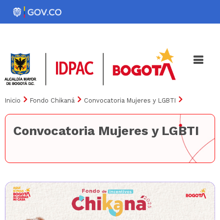
Pasar
al
Noticias
Iniciativas
contenido
principal
Inicio
Fondo Chikaná
Convocatoria Mujeres y LGBTI
Convocatoria Mujeres y LGBTI