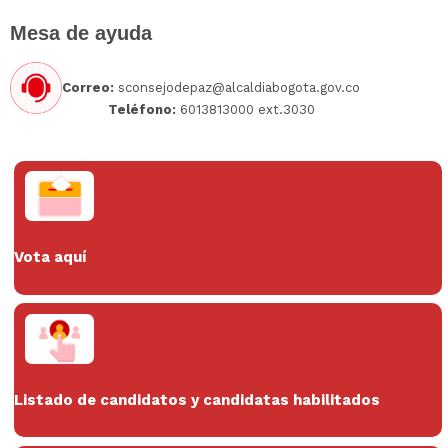
Mesa de ayuda
Correo:
sconsejodepaz@alcaldiabogota.gov.co
Teléfono:
601
3813000 ext.3030
Vota aquí
Listado de candidatos y candidatas habilitados