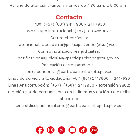
Horario de atención: lunes a viernes de 7:30 a.m. a 5:00 p.m.
Contacto
PBX:
(+57) (601) 241 7900 - 241
7930
WhatsApp institucional:
(+57) 318 4559877
Correo electrónico:
atencionalaciudadania@participacionbogota.gov.co
Correo notificaciones judiciales:
notificacionesjudiciales@participacionbogota.gov.co
Radicación correspondencia:
correspondencia@participacionbogota.gov.co
Línea de servicio a la ciudadanía:
+57 (601) 2417900
–
2417930
Línea Anticorrupción: (+57)
(+60) 1 2417900
- extensión 2802;
También puede comunicarse con la línea 195 opción 1 ò escribir
al correo:
controldisciplinariointerno@participacionbogota.gov.co