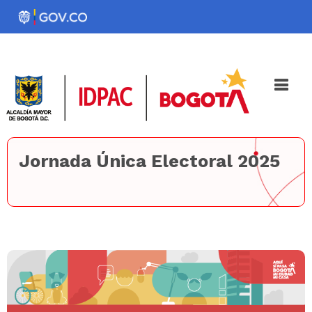
Pasar
al
Noticias
Iniciativas
contenido
principal
Jornada Única Electoral 2025