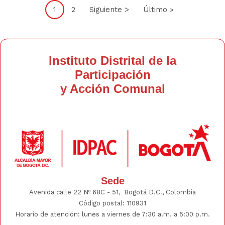
Página
1
Página
2
Siguiente
Siguiente >
Última
Último »
actual
página
página
Instituto Distrital de la
Participación
y Acción Comunal
Sede
Avenida calle 22 Nº 68C - 51, Bogotá D.C., Colombia
Código postal: 110931
Horario de atención: lunes a viernes de 7:30 a.m. a 5:00 p.m.