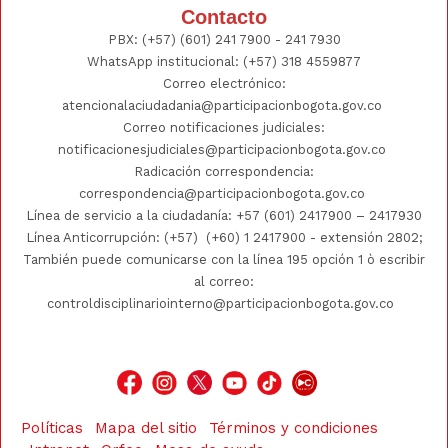
Contacto
PBX:
(+57) (601) 241 7900 - 241
7930
WhatsApp institucional:
(+57) 318 4559877
Correo electrónico:
atencionalaciudadania@participacionbogota.gov.co
Correo notificaciones judiciales:
notificacionesjudiciales@participacionbogota.gov.co
Radicación correspondencia:
correspondencia@participacionbogota.gov.co
Línea de servicio a la ciudadanía:
+57 (601) 2417900
–
2417930
Línea Anticorrupción: (+57)
(+60) 1 2417900
- extensión 2802;
También puede comunicarse con la línea 195 opción 1 ò escribir
al correo:
controldisciplinariointerno@participacionbogota.gov.co
Políticas
Mapa del sitio
Términos y condiciones