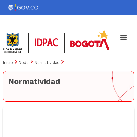
Pasar
al
Noticias
Iniciativas
contenido
principal
Inicio
Node
Normatividad
Normatividad