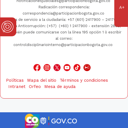
notificacionesjudiciales@participacionbogota.gov.co
Radicación correspondencia:
correspondencia@participacionbogota.gov.co
Línea de servicio a la ciudadanía:
+57 (601) 2417900
–
2417930
Línea Anticorrupción: (+57)
(+60) 1 2417900
- extensión 2802;
También puede comunicarse con la línea 195 opción 1 ò escribir
al correo:
controldisciplinariointerno@participacionbogota.gov.co
Políticas
Mapa del sitio
Términos y condiciones
Intranet
Orfeo
Mesa de ayuda