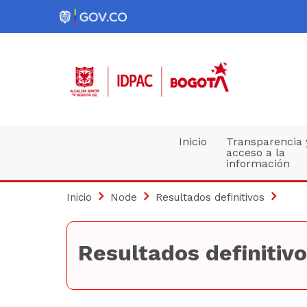
Pasar
al
contenido
principal
Navegación
Inicio
Transparencia 
acceso a la
información
principal
Inicio
Node
Resultados definitivos
Resultados definitiv