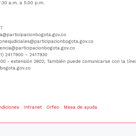
:30 a.m. a 5:00 p.m.
77
ia@participacionbogota.gov.co
ionesjudiciales@participacionbogota.gov.co
encia@participacionbogota.gov.co
01) 2417900
–
2417930
7900
- extensión 2802; También puede comunicarse con la línea 
nbogota.gov.co
ndiciones
Intranet
Orfeo
Mesa de ayuda