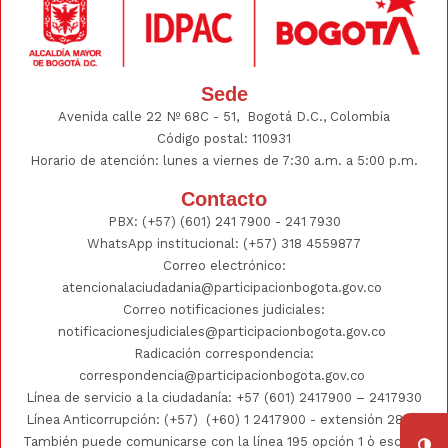
Sede
Avenida calle 22 Nº 68C - 51, Bogotá D.C., Colombia
Código postal: 110931
Horario de atención: lunes a viernes de 7:30 a.m. a 5:00 p.m.
Contacto
PBX:
(+57) (601) 241 7900 - 241
7930
WhatsApp institucional:
(+57) 318 4559877
Correo electrónico:
atencionalaciudadania@participacionbogota.gov.co
Correo notificaciones judiciales:
notificacionesjudiciales@participacionbogota.gov.co
Radicación correspondencia:
correspondencia@participacionbogota.gov.co
Línea de servicio a la ciudadanía:
+57 (601) 2417900
–
2417930
Línea Anticorrupción: (+57)
(+60) 1 2417900
- extensión 2802;
También puede comunicarse con la línea 195 opción 1 ò escribir