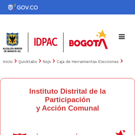
Pasar
al
Noticias
Iniciativas
contenido
principal
Inicio
Quicktabs
Nojs
Caja de Herramientas Elecciones
Instituto Distrital de la
Participación
y Acción Comunal