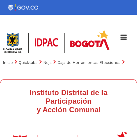
Pasar
al
Noticias
Iniciativas
contenido
principal
Inicio
Quicktabs
Nojs
Caja de Herramientas Elecciones
Instituto Distrital de la
Participación
y Acción Comunal