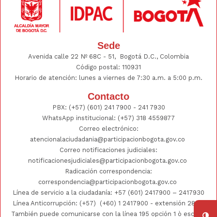
Sede
Avenida calle 22 Nº 68C - 51, Bogotá D.C., Colombia
Código postal: 110931
Horario de atención: lunes a viernes de 7:30 a.m. a 5:00 p.m.
Contacto
PBX:
(+57) (601) 241 7900 - 241
7930
WhatsApp institucional:
(+57) 318 4559877
Correo electrónico:
atencionalaciudadania@participacionbogota.gov.co
Correo notificaciones judiciales:
notificacionesjudiciales@participacionbogota.gov.co
Radicación correspondencia:
correspondencia@participacionbogota.gov.co
Línea de servicio a la ciudadanía:
+57 (601) 2417900
–
2417930
Línea Anticorrupción: (+57)
(+60) 1 2417900
- extensión 2802;
También puede comunicarse con la línea 195 opción 1 ò escribir