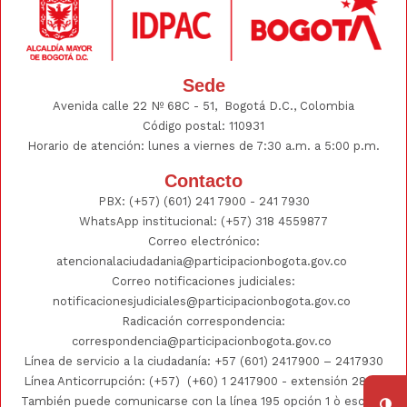
Sede
Avenida calle 22 Nº 68C - 51, Bogotá D.C., Colombia
Código postal: 110931
Horario de atención: lunes a viernes de 7:30 a.m. a 5:00 p.m.
Contacto
PBX:
(+57) (601) 241 7900 - 241
7930
WhatsApp institucional:
(+57) 318 4559877
Correo electrónico:
atencionalaciudadania@participacionbogota.gov.co
Correo notificaciones judiciales:
notificacionesjudiciales@participacionbogota.gov.co
Radicación correspondencia:
correspondencia@participacionbogota.gov.co
Línea de servicio a la ciudadanía:
+57 (601) 2417900
–
2417930
Línea Anticorrupción: (+57)
(+60) 1 2417900
- extensión 2802;
También puede comunicarse con la línea 195 opción 1 ò escribir