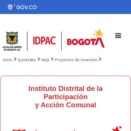
Pasar
al
Noticias
Iniciativas
contenido
principal
Inicio
Quicktabs
Nojs
Proyectos de Inversion
Instituto Distrital de la
Participación
y Acción Comunal