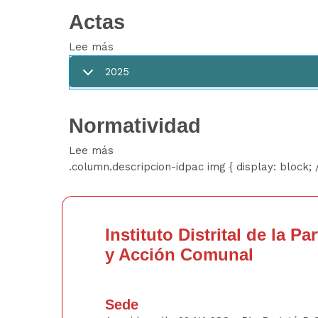
Actas
Lee más
sobre
Actas
2025
Normatividad
Lee más
sobre
.column.descripcion-idpac img { display: block;
Normatividad
Instituto Distrital de la Pa
y Acción Comunal
Sede