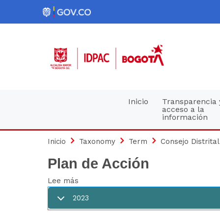
Pasar
al
contenido
principal
Navegación
Inicio
Transparencia 
acceso a la
información
principal
Inicio
Taxonomy
Term
Consejo Distrital
Plan de Acción
Lee más
sobre
Plan
2023
de
Acción