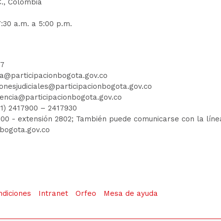
C., Colombia
:30 a.m. a 5:00 p.m.
77
ia@participacionbogota.gov.co
ionesjudiciales@participacionbogota.gov.co
encia@participacionbogota.gov.co
01) 2417900
–
2417930
7900
- extensión 2802; También puede comunicarse con la línea 
nbogota.gov.co
ndiciones
Intranet
Orfeo
Mesa de ayuda