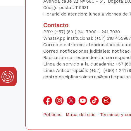
Avenida calle 22 Nº 68C - 51, Bogotá D.
Código postal: 110931
Horario de atención: lunes a viernes de 7
Contacto
PBX:
(+57) (601) 241 7900 - 241
7930
WhatsApp institucional:
(+57) 318 45598
Correo electrónico:
atencionalaciudadan
Correo notificaciones judiciales:
notificac
Radicación correspondencia:
correspond
Línea de servicio a la ciudadanía:
+57 (6
Línea Anticorrupción: (+57)
(+60) 1 241
controldisciplinariointerno@participacio
Políticas
Mapa del sitio
Términos y co