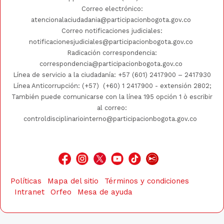
Correo electrónico:
atencionalaciudadania@participacionbogota.gov.co
Correo notificaciones judiciales:
notificacionesjudiciales@participacionbogota.gov.co
Radicación correspondencia:
correspondencia@participacionbogota.gov.co
Línea de servicio a la ciudadanía:
+57 (601) 2417900
–
2417930
Línea Anticorrupción: (+57)
(+60) 1 2417900
- extensión 2802;
También puede comunicarse con la línea 195 opción 1 ò escribir
al correo:
controldisciplinariointerno@participacionbogota.gov.co
Políticas
Mapa del sitio
Términos y condiciones
Intranet
Orfeo
Mesa de ayuda