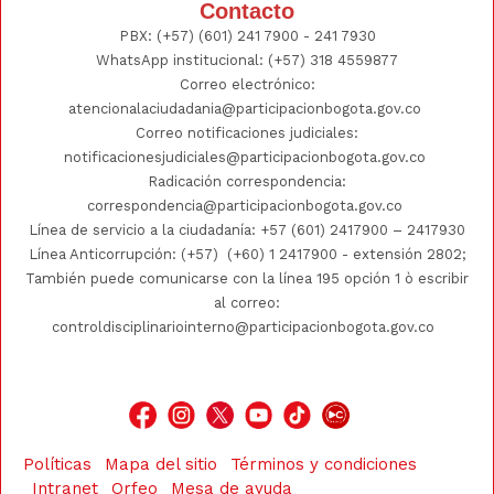
Contacto
PBX:
(+57) (601) 241 7900 - 241
7930
WhatsApp institucional:
(+57) 318 4559877
Correo electrónico:
atencionalaciudadania@participacionbogota.gov.co
Correo notificaciones judiciales:
notificacionesjudiciales@participacionbogota.gov.co
Radicación correspondencia:
correspondencia@participacionbogota.gov.co
Línea de servicio a la ciudadanía:
+57 (601) 2417900
–
2417930
Línea Anticorrupción: (+57)
(+60) 1 2417900
- extensión 2802;
También puede comunicarse con la línea 195 opción 1 ò escribir
al correo:
controldisciplinariointerno@participacionbogota.gov.co
Políticas
Mapa del sitio
Términos y condiciones
Intranet
Orfeo
Mesa de ayuda