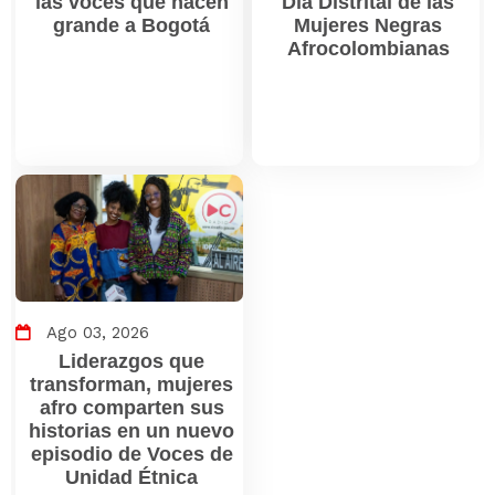
las voces que hacen
Día Distrital de las
grande a Bogotá
Mujeres Negras
Afrocolombianas
Ago 03, 2026
Liderazgos que
transforman, mujeres
afro comparten sus
historias en un nuevo
episodio de Voces de
Unidad Étnica