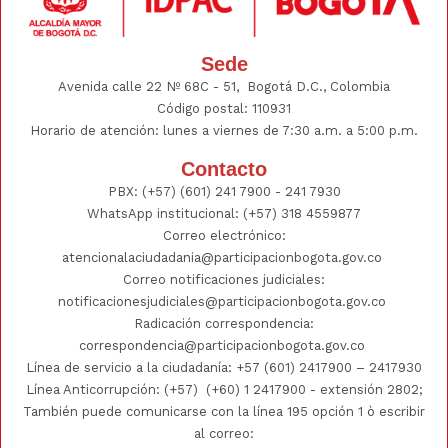
Sede
Avenida calle 22 Nº 68C - 51, Bogotá D.C., Colombia
Código postal: 110931
Horario de atención: lunes a viernes de 7:30 a.m. a 5:00 p.m.
Contacto
PBX:
(+57) (601) 241 7900 - 241
7930
WhatsApp institucional:
(+57) 318 4559877
Correo electrónico:
atencionalaciudadania@participacionbogota.gov.co
Correo notificaciones judiciales:
notificacionesjudiciales@participacionbogota.gov.co
Radicación correspondencia:
correspondencia@participacionbogota.gov.co
Línea de servicio a la ciudadanía:
+57 (601) 2417900
–
2417930
Línea Anticorrupción: (+57)
(+60) 1 2417900
- extensión 2802;
También puede comunicarse con la línea 195 opción 1 ò escribir
al correo: