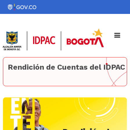
Pasar
al
Noticias
Iniciativas
contenido
principal
Rendición de Cuentas del IDPAC