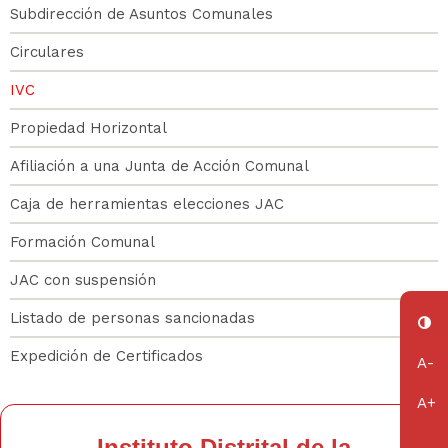
Sub
Subdirección de Asuntos Comunales
Asuntos
Circulares
IVC
Comunales
Propiedad Horizontal
Afiliación a una Junta de Acción Comunal
Caja de herramientas elecciones JAC
Formación Comunal
JAC con suspensión
Listado de personas sancionadas
Expedición de Certificados
Instituto Distrital de la