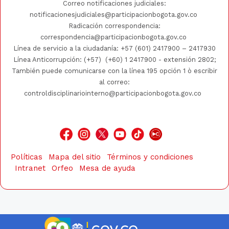
Correo notificaciones judiciales:
notificacionesjudiciales@participacionbogota.gov.co
Radicación correspondencia:
correspondencia@participacionbogota.gov.co
Línea de servicio a la ciudadanía:
+57 (601) 2417900
–
2417930
Línea Anticorrupción: (+57)
(+60) 1 2417900
- extensión 2802;
También puede comunicarse con la línea 195 opción 1 ò escribir
al correo:
controldisciplinariointerno@participacionbogota.gov.co
Políticas
Mapa del sitio
Términos y condiciones
Intranet
Orfeo
Mesa de ayuda