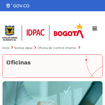
Pasar
al
Noticias
Iniciativas
contenido
principal
Inicio
Somos Idpac
Oficina de Control Interno
Oficinas