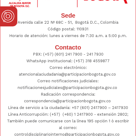
Sede
Avenida calle 22 Nº 68C - 51, Bogotá D.C., Colombia
Código postal: 110931
Horario de atención: lunes a viernes de 7:30 a.m. a 5:00 p.m.
Contacto
PBX:
(+57) (601) 241 7900 - 241
7930
WhatsApp institucional:
(+57) 318 4559877
Correo electrónico:
atencionalaciudadania@participacionbogota.gov.co
Correo notificaciones judiciales:
notificacionesjudiciales@participacionbogota.gov.co
Radicación correspondencia:
correspondencia@participacionbogota.gov.co
Línea de servicio a la ciudadanía:
+57 (601) 2417900
–
2417930
Línea Anticorrupción: (+57)
(+60) 1 2417900
- extensión 2802;
También puede comunicarse con la línea 195 opción 1 ò escribir
al correo:
controldisciplinariointerno@participacionbogota.gov.co