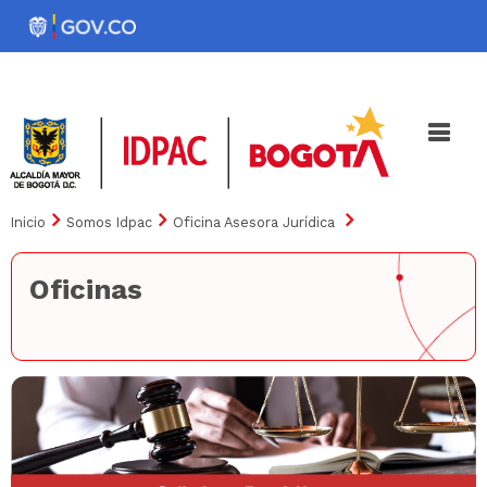
Pasar
al
Noticias
Iniciativas
contenido
principal
Inicio
Somos Idpac
Oficina Asesora Jurídica
Oficinas