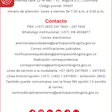
Avenida calle 22 Nº 68C - 51, Bogotá D.C., Colombia
Código postal: 110931
Horario de atención: lunes a viernes de 7:30 a.m. a 5:00 p.m.
Contacto
PBX:
(+57) (601) 241 7900 - 241
7930
WhatsApp institucional:
(+57) 318 4559877
Correo electrónico:
atencionalaciudadania@participacionbogota.gov.co
Correo notificaciones judiciales:
notificacionesjudiciales@participacionbogota.gov.co
Radicación correspondencia:
correspondencia@participacionbogota.gov.co
Línea de servicio a la ciudadanía:
+57 (601) 2417900
–
2417930
Línea Anticorrupción: (+57)
(+60) 1 2417900
- extensión 2802;
También puede comunicarse con la línea 195 opción 1 ò escribir
al correo:
controldisciplinariointerno@participacionbogota.gov.co