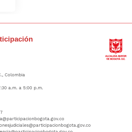
rticipación
C., Colombia
:30 a.m. a 5:00 p.m.
77
ia@participacionbogota.gov.co
ionesjudiciales@participacionbogota.gov.co
encia@participacionbogota.gov.co