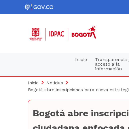
Pasar
al
contenido
principal
Navegación
Inicio
Transparencia 
acceso a la
información
principal
Inicio
Noticias
Bogotá abre inscripciones para nueva estrategia
Bogotá abre inscripc
ciudadana enfocada en