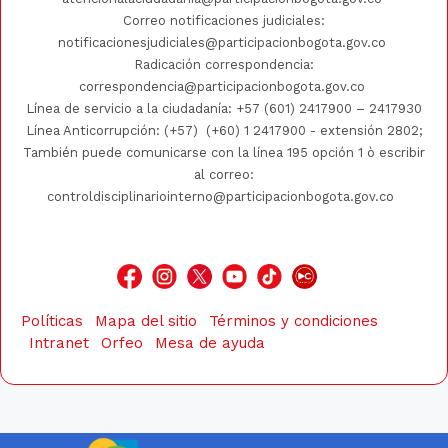
Correo notificaciones judiciales:
notificacionesjudiciales@participacionbogota.gov.co
Radicación correspondencia:
correspondencia@participacionbogota.gov.co
Línea de servicio a la ciudadanía:
+57 (601) 2417900
–
2417930
Línea Anticorrupción: (+57)
(+60) 1 2417900
- extensión 2802;
También puede comunicarse con la línea 195 opción 1 ò escribir
al correo:
controldisciplinariointerno@participacionbogota.gov.co
Políticas
Mapa del sitio
Términos y condiciones
Intranet
Orfeo
Mesa de ayuda