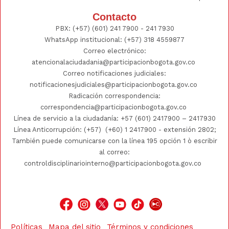
Contacto
PBX:
(+57) (601) 241 7900 - 241
7930
WhatsApp institucional:
(+57) 318 4559877
Correo electrónico:
atencionalaciudadania@participacionbogota.gov.co
Correo notificaciones judiciales:
notificacionesjudiciales@participacionbogota.gov.co
Radicación correspondencia:
correspondencia@participacionbogota.gov.co
Línea de servicio a la ciudadanía:
+57 (601) 2417900
–
2417930
Línea Anticorrupción: (+57)
(+60) 1 2417900
- extensión 2802;
También puede comunicarse con la línea 195 opción 1 ò escribir
al correo:
controldisciplinariointerno@participacionbogota.gov.co
Políticas
Mapa del sitio
Términos y condiciones