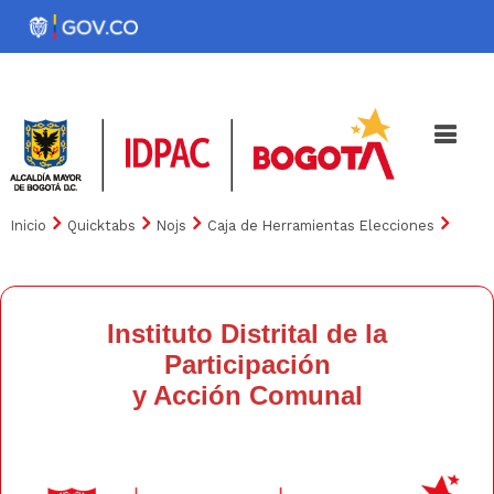
Pasar
al
Noticias
Iniciativas
contenido
principal
Inicio
Quicktabs
Nojs
Caja de Herramientas Elecciones
Instituto Distrital de la
Participación
y Acción Comunal