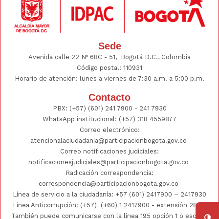
Sede
Avenida calle 22 Nº 68C - 51, Bogotá D.C., Colombia
Código postal: 110931
Horario de atención: lunes a viernes de 7:30 a.m. a 5:00 p.m.
Contacto
PBX:
(+57) (601) 241 7900 - 241
7930
WhatsApp institucional:
(+57) 318 4559877
Correo electrónico:
atencionalaciudadania@participacionbogota.gov.co
Correo notificaciones judiciales:
notificacionesjudiciales@participacionbogota.gov.co
Radicación correspondencia:
correspondencia@participacionbogota.gov.co
Línea de servicio a la ciudadanía:
+57 (601) 2417900
–
2417930
Línea Anticorrupción: (+57)
(+60) 1 2417900
- extensión 2802;
También puede comunicarse con la línea 195 opción 1 ò escribir