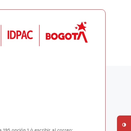
195 opción 1 ò escribir al correo: