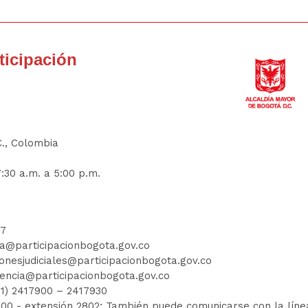
rticipación
C., Colombia
:30 a.m. a 5:00 p.m.
77
ia@participacionbogota.gov.co
ionesjudiciales@participacionbogota.gov.co
encia@participacionbogota.gov.co
01) 2417900
–
2417930
7900
- extensión 2802; También puede comunicarse con la línea 