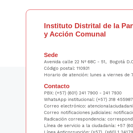
Mesas
2023
Locales
Indígenas
Instituto Distrital de la Pa
2022
y Acción Comunal
Sede
Avenida calle 22 Nº 68C - 51, Bogotá D.
Código postal: 110931
Horario de atención: lunes a viernes de 7
Contacto
PBX:
(+57) (601) 241 7900 - 241
7930
WhatsApp institucional:
(+57) 318 45598
Correo electrónico:
atencionalaciudadan
Correo notificaciones judiciales:
notificac
Radicación correspondencia:
correspond
Línea de servicio a la ciudadanía:
+57 (6
Línea Anticorrupción: (+57)
(+60) 1 241