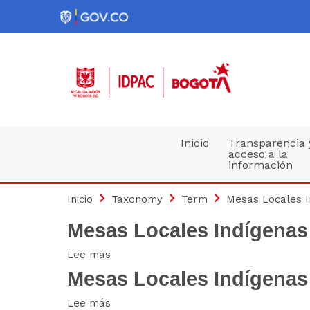
Pasar
al
contenido
principal
Navegación
Inicio
Transparencia 
acceso a la
información
principal
Inicio
Taxonomy
Term
Mesas Locales I
Mesas Locales Indígenas
Lee más
sobre
Mesas
Mesas Locales Indígenas
Locales
Lee más
sobre
Indígenas