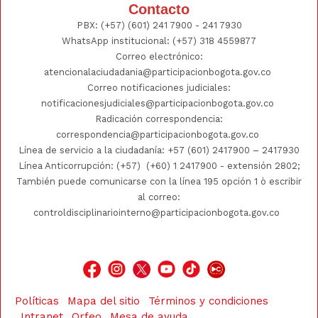
Contacto
PBX:
(+57) (601) 241 7900 - 241
7930
WhatsApp institucional:
(+57) 318 4559877
Correo electrónico:
atencionalaciudadania@participacionbogota.gov.co
Correo notificaciones judiciales:
notificacionesjudiciales@participacionbogota.gov.co
Radicación correspondencia:
correspondencia@participacionbogota.gov.co
Línea de servicio a la ciudadanía:
+57 (601) 2417900
–
2417930
Línea Anticorrupción: (+57)
(+60) 1 2417900
- extensión 2802;
También puede comunicarse con la línea 195 opción 1 ò escribir
al correo:
controldisciplinariointerno@participacionbogota.gov.co
Políticas
Mapa del sitio
Términos y condiciones
Intranet
Orfeo
Mesa de ayuda