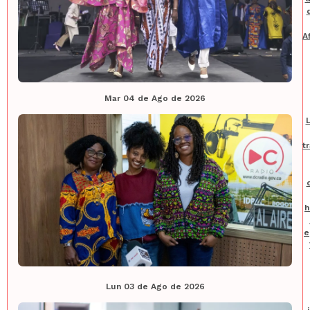
A
Mar 04 de Ago de 2026
t
h
e
Lun 03 de Ago de 2026