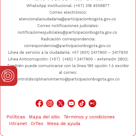
WhatsApp institucional:
(+57) 318 4559877
Correo electrónico:
atencionalaciudadania@participacionbogota.gov.co
Correo notificaciones judiciales:
notificacionesjudiciales@participacionbogota.gov.co
Radicación correspondencia:
correspondencia@participacionbogota.gov.co
Línea de servicio a la ciudadanía:
+57 (601) 2417900
–
2417930
Línea Anticorrupción: (+57)
(+60) 1 2417900
- extensión 2802;
También puede comunicarse con la línea 195 opción 1 ò escribir
al correo:
controldisciplinariointerno@participacionbogota.gov.co
Políticas
Mapa del sitio
Términos y condiciones
Intranet
Orfeo
Mesa de ayuda