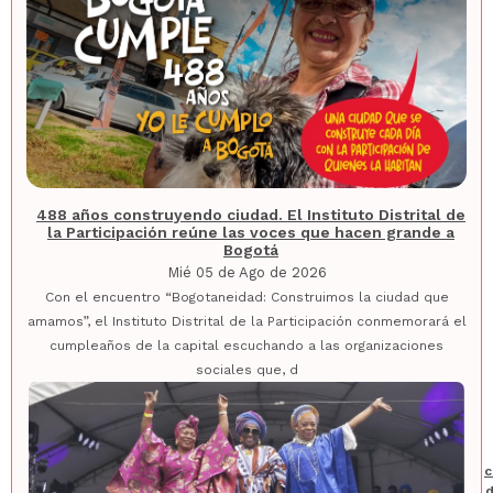
488 años construyendo ciudad. El Instituto Distrital de
la Participación reúne las voces que hacen grande a
Bogotá
Mié 05 de Ago de 2026
Con el encuentro “Bogotaneidad: Construimos la ciudad que
amamos”, el Instituto Distrital de la Participación conmemorará el
cumpleaños de la capital escuchando a las organizaciones
sociales que, d
c
d