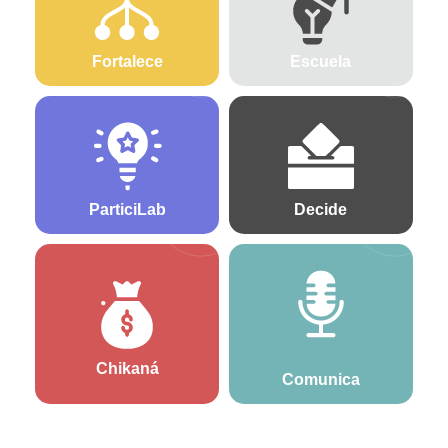
Fortalece
Escuela
ParticiLab
Decide
Chikaná
Comunica