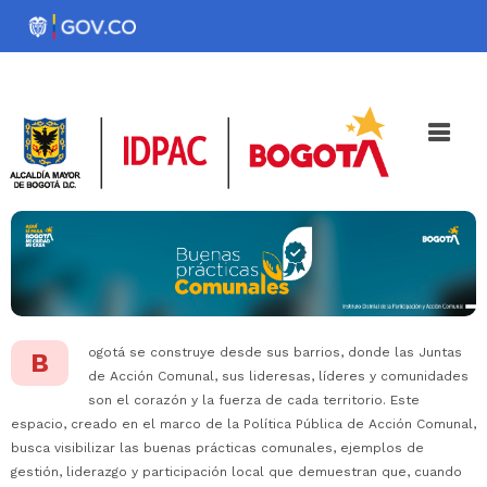
Pasar
al
Noticias
Iniciativas
contenido
principal
ogotá se construye desde sus barrios, donde las Juntas
B
de Acción Comunal, sus lideresas, líderes y comunidades
son el corazón y la fuerza de cada territorio. Este
espacio, creado en el marco de la Política Pública de Acción Comunal,
busca visibilizar las buenas prácticas comunales, ejemplos de
gestión, liderazgo y participación local que demuestran que, cuando