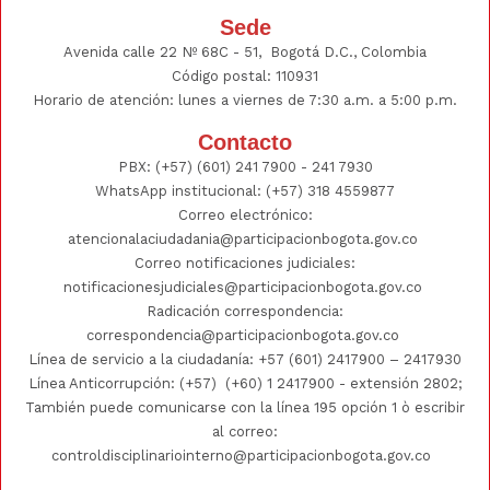
Sede
Avenida calle 22 Nº 68C - 51, Bogotá D.C., Colombia
Código postal: 110931
Horario de atención: lunes a viernes de 7:30 a.m. a 5:00 p.m.
Contacto
PBX:
(+57) (601) 241 7900 - 241
7930
WhatsApp institucional:
(+57) 318 4559877
Correo electrónico:
atencionalaciudadania@participacionbogota.gov.co
Correo notificaciones judiciales:
notificacionesjudiciales@participacionbogota.gov.co
Radicación correspondencia:
correspondencia@participacionbogota.gov.co
Línea de servicio a la ciudadanía:
+57 (601) 2417900
–
2417930
Línea Anticorrupción: (+57)
(+60) 1 2417900
- extensión 2802;
También puede comunicarse con la línea 195 opción 1 ò escribir
al correo:
controldisciplinariointerno@participacionbogota.gov.co